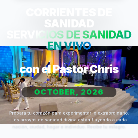
CORRIENTES DE
SANIDAD
SERVICIOS DE SANIDAD
EN VIVO
con el Pastor Chris
OCTOBER, 2026
Prepara tu corazón para experimentar lo extraordinario.
Los arroyos de sanidad divina están fluyendo a cada
nación, ciudad, hogar e individuo. Recibe tu milagro.