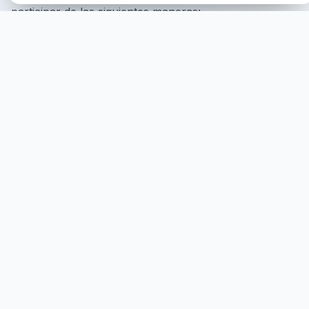
participar de las siguientes maneras:
Participación en línea
Puede participar en línea, donde
se le mostrará en la pantalla con su consentimiento y
se le ministrará virtualmente.
COMENZAR
PARTICIPACIÓN PRESENCIAL
Puede participar presencialmente, donde se requiere
que asista físicamente.
MÁS DETALLES
HEALINGS STREAMS LIVE HEALING
SERVICES, 2026