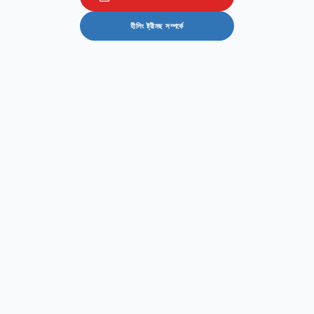
হীলিং ষ্ট্রীমছ সম্পৰ্কে