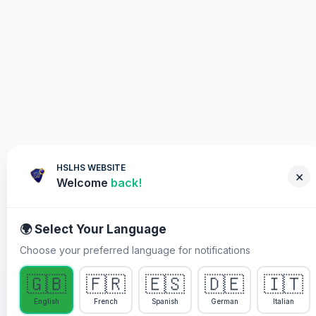
HSLHS WEBSITE
×
Welcome
back!
🌍 Select Your Language
Choose your preferred language for notifications
আপুনি কিয় অংশগ্ৰহণ কৰিব লাগে
🇬🇧
🇫🇷
🇪🇸
🇩🇪
🇮🇹
পাষ্টৰ ক্ৰিছৰ সৈতে Healing Streams
English
French
Spanish
German
Italian