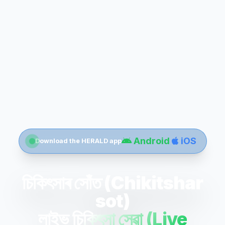
Android
iOS
Download the HERALD app
চিকিৎসাৰ সোঁত (Chikitshar
sot)
লাইভ চিকিৎসা সেৱা (Live