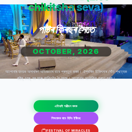
chikitsha seva)
পাষ্টৰ ক্ৰিছৰ সৈতে
OCTOBER, 2026
আপোনাৰ হৃদয়ক অসাধাৰণ অভিজ্ঞতাৰ বাবে প্ৰস্তুত কৰক। ঐশ্বৰিক চিকিৎসাৰ সোঁত প্ৰত্যেক
ৰাষ্ট্ৰ, চহৰ, ঘৰ আৰু ব্যক্তিলৈ বৈ আছে। আপোনাৰ অলৌকিক গ্ৰহণ কৰক।
এতিয়াই পঞ্জীয়ন কৰক
শিশুবোৰৰ বাবে হিলিং ষ্ট্ৰীমছ
FESTIVAL OF MIRACLES