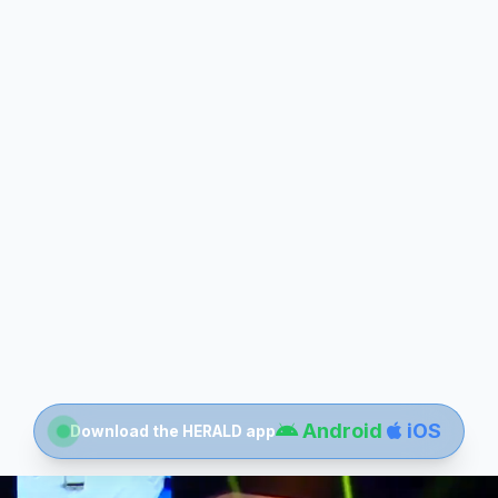
Android
iOS
Download the HERALD app