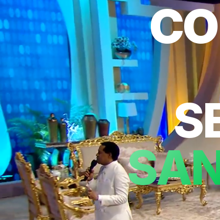
CO
S
SAN