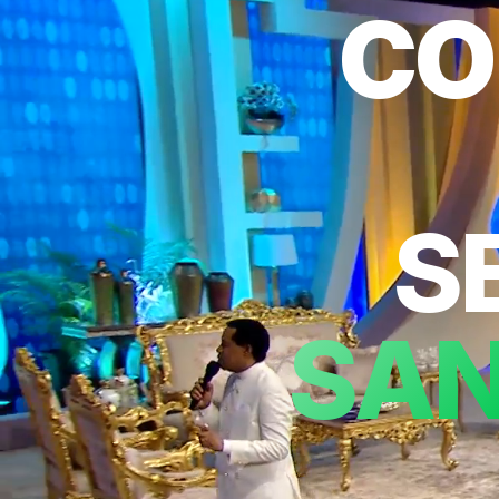
CO
S
SAN