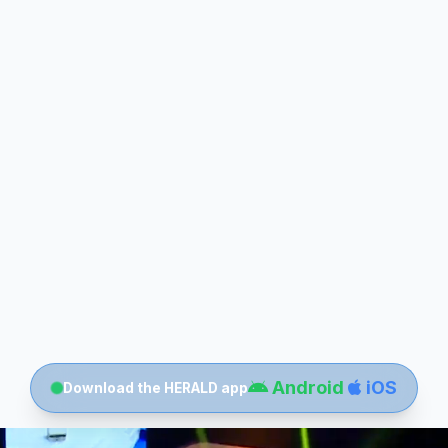
Android
iOS
Download the HERALD app