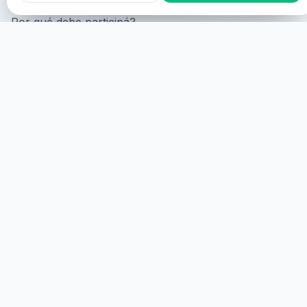
Por qué debe participá?
ONLINE Participation
Puede participá online, donde le
van a mostrá na pantalla con su consentimiento y le
van a serví virtualmente.
COMENZA
PARTICIPÁ NA SÍTIO
Puede participá na sítio, donde se requiere que asista
físicamente.
MAS DETALLES
HEALINGS STREAMS LIVE HEALING