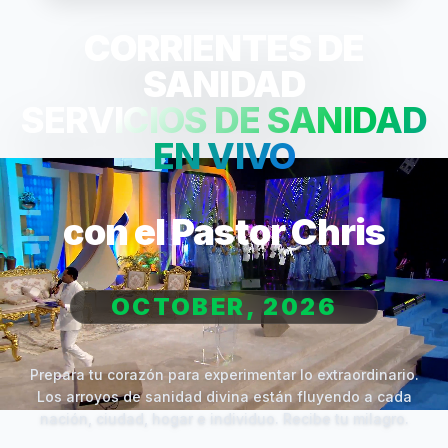
CORRIENTES DE
SANIDAD
SERVICIOS DE SANIDAD
EN VIVO
con el Pastor Chris
OCTOBER, 2026
Prepara tu corazón para experimentar lo extraordinario.
Los arroyos de sanidad divina están fluyendo a cada
nación, ciudad, hogar e individuo. Recibe tu milagro.