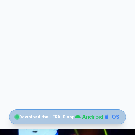
Android
iOS
Download the HERALD app