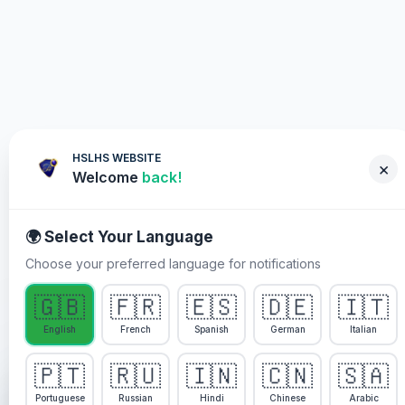
HSLHS WEBSITE
×
Welcome
back!
🌍 Select Your Language
Choose your preferred language for notifications
WARUM SIE TEILNEHMEN SOLLTEN
🇬🇧
🇫🇷
🇪🇸
🇩🇪
🇮🇹
Healing Streams Live
English
French
Spanish
German
Italian
Heilungsgottesdienste mit
🇵🇹
🇷🇺
🇮🇳
🇨🇳
🇸🇦
We use cookies to enhance your experience, analyze
Pastor Chris
site usage, and personalize content. By continuing to
Portuguese
Russian
Hindi
Chinese
Arabic