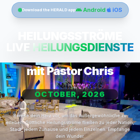
Android
iOS
Download the HERALD app
HEILUNGSSTRÖME
LIVE HEILUNGSDIENSTE
mit Pastor Chris
OCTOBER, 2026
Bereite dein Herz vor, um das Außergewöhnliche zu
erleben. Göttliche Heilungsströme fließen zu jeder Nation,
Stadt, jedem Zuhause und jedem Einzelnen. Empfange
dein Wunder.