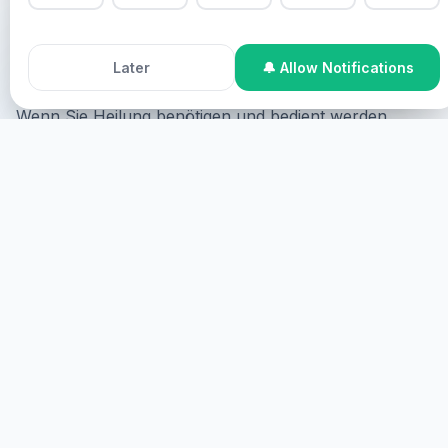
use this site, you agree to our
Cookie Policy
.
Healing Streams Live Heilungsgottesdienste mit Pastor
Accept All Cookies
Decline
Chris.
Later
🔔 Allow Notifications
Wenn Sie Heilung benötigen und bedient werden
möchten, können Sie auf folgende Weise teilnehmen:
Online-Teilnahme
Sie können online teilnehmen, wo
Sie nach Ihrer Zustimmung auf dem Bildschirm gezeigt
und virtuell bedient werden.
STARTEN
TEILNAHME VOR ORT
Sie können vor Ort teilnehmen, wo Sie physisch
anwesend sein müssen.
WEITERE DETAILS