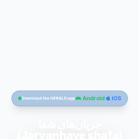
Android
iOS
Download the HERALD app
جریان‌های شفا
(Jaryanhaye shafa)