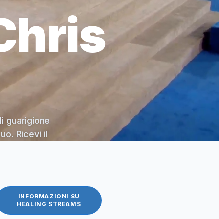
Chris
di guarigione
o. Ricevi il
INFORMAZIONI SU
HEALING STREAMS