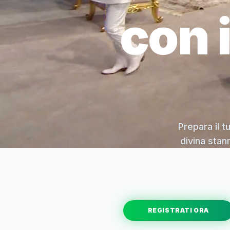
con 
Prepara il t
divina stan
REGISTRATI ORA