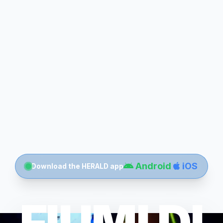
Android
iOS
Download the HERALD app
FIUMI DI