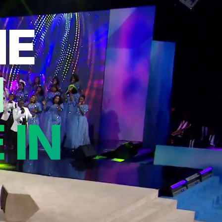
NE
I
 IN