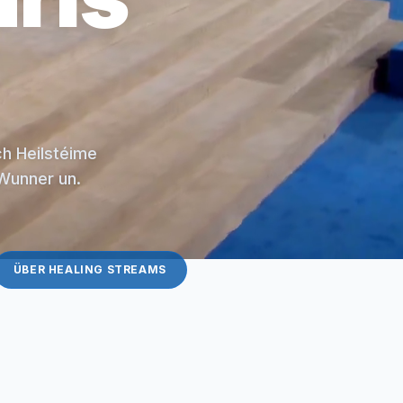
ch Heilstéime
 Wunner un.
ÜBER HEALING STREAMS