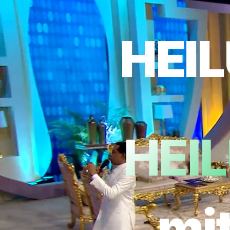
HEI
HEI
mit