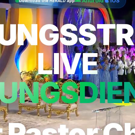
Android
iOS
Download the HERALD app
LUNGSST
LIVE
LUNGSDIE
 Pastor C