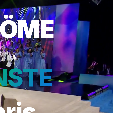
RÖME
NSTE
hris