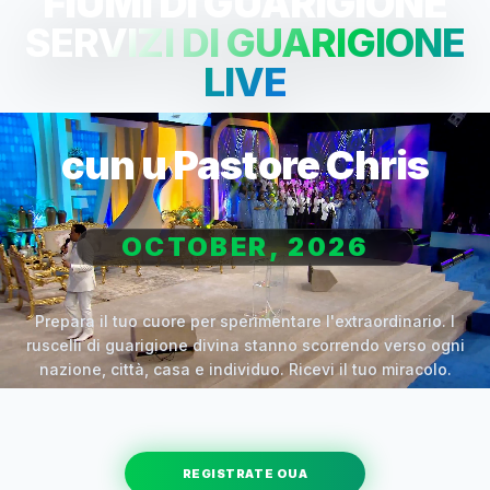
FIUMI DI GUARIGIONE
SERVIZI DI GUARIGIONE
LIVE
cun u Pastore Chris
OCTOBER, 2026
Prepara il tuo cuore per sperimentare l'extraordinario. I
ruscelli di guarigione divina stanno scorrendo verso ogni
nazione, città, casa e individuo. Ricevi il tuo miracolo.
REGISTRATE OUA