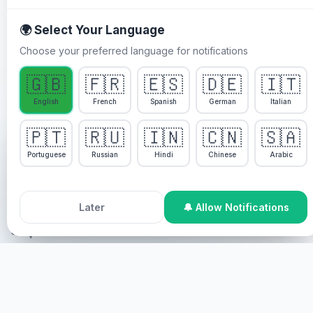
🌍 Select Your Language
Choose your preferred language for notifications
ເປັນຫຍັງທ່ານຕ້ອງເຂົ້າຮ່ວມ
🇬🇧
🇫🇷
🇪🇸
🇩🇪
🇮🇹
ການບໍລິການປິ່ນປົວຊີວິດຂອງ
English
French
Spanish
German
Italian
Healing Streams ກັບ Pastor
🇵🇹
🇷🇺
🇮🇳
🇨🇳
🇸🇦
We use cookies to enhance your experience, analyze
Chris
site usage, and personalize content. By continuing to
Portuguese
Russian
Hindi
Chinese
Arabic
use this site, you agree to our
Cookie Policy
.
ການບໍລິການປິ່ນປົວຊີວິດຂອງ Healing Streams ກັບ Pastor
Accept All Cookies
Decline
Later
🔔 Allow Notifications
Chris ແມ່ນໂຄງການປິ່ນປົວພິເສດທີ່ອອກແບບໂດຍພະວິຍານ
ບໍຣິສຸດ.
ຖ້າທ່ານຕ້ອງການປິ່ນປົວ ແລະ ຕ້ອງການໃຫ້ບໍລິການ, ທ່ານສາມາດ
ເຂົ້າຮ່ວມໄດ້ໂດຍວິທີດັ່ງຕໍ່ໄປນີ້:
ການມີສ່ວນຮ່ວມອອນລາຍ
ທ່ານສາມາດເຂົ້າຮ່ວມອອນລາຍ ເຊິ່ງ