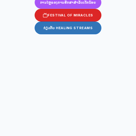
ການໄຫຼຂອງການຮັກສາສໍາລັບເດັກນ້ອຍ
FESTIVAL OF MIRACLES
ກ່ຽວກັບ HEALING STREAMS