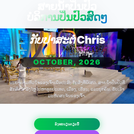
ສາຍນ້ຳປິ່ນປົວ
ບໍລິການປິ່ນປົວສົດໆ
ກັບປາສະຕໍ Chris
OCTOBER, 2026
ພະຍາຍາມຫົວໃຈຂອງເຈົ້າເພື່ອປະສົບກັບສິ່ງທີ່ພິເສດ. ສາຍນ້ຳປິ່ນປົວທີ່
ສັກສິດກຳລັງໄຫຼໄປຫາທຸກປະເທດ, ເມືອງ, ເຮືອນ, ແລະບຸກຄົນ. ຮັບເອົາ
ມະຫັດສະຈັນຂອງເຈົ້າ.
ລົງທະບຽນດຽວນີ້