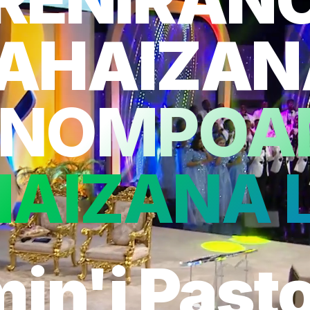
FAHAIZAN
ANOMPOA
HAIZANA L
in'i Past