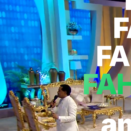
F
FA
am