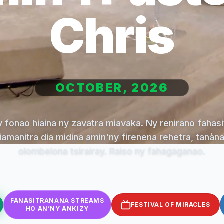
Chris
OCTOBER, 2026
fonao hiaina ny zavatra miavaka. Ny renirano fahas
amanitra dia midina amin'ny firenena rehetra, tanàna
olombelona tsirairay. Raiso ny fahagaganao.
FANASITRANANA STREAMS
FESTIVAL OF MIRACLES
HO AN’NY ANKIZY