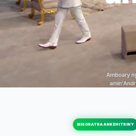
Amboary ny 
amin'Andri
MISORATRA ANKEHITRINY