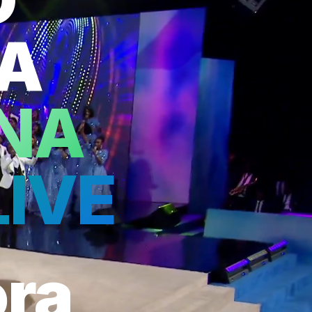
A
NA
IVE
ora