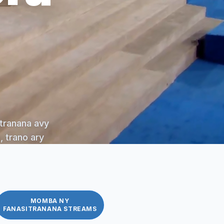
itranana avy
, trano ary
MOMBA NY
FANASITRANANA STREAMS