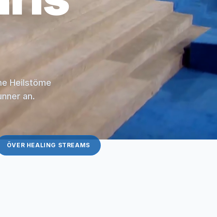
che Heilstöme
unner an.
ÖVER HEALING STREAMS