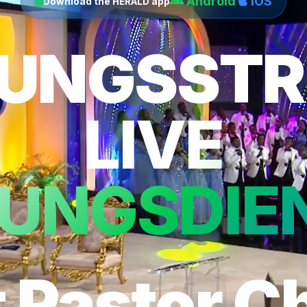
Android
iOS
Download the HERALD app
LUNGSST
LIVE
LUNGSDIE
 Pastor C