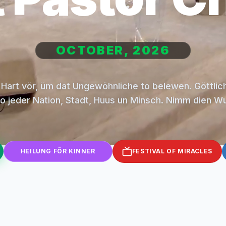
OCTOBER, 2026
 Hart vör, üm dat Ungewöhnliche to belewen. Göttli
to jeder Nation, Stadt, Huus un Minsch. Nimm dien W
HEILUNG FÖR KINNER
FESTIVAL OF MIRACLES