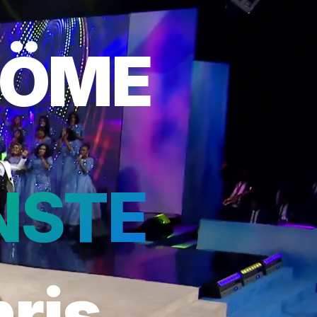
RÖME
NSTE
hris