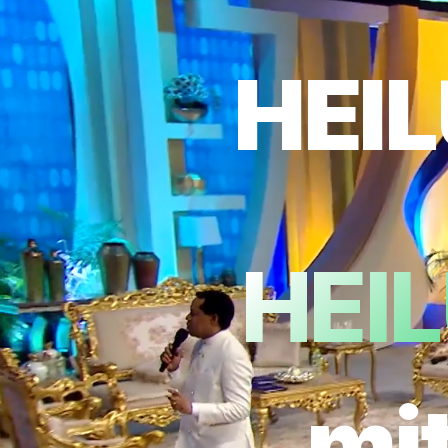
HEI
HEI
mit