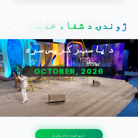
د شفاء بهیرونه
ژوندۍ د شفاء خدمتونه
د پاسټر کريس سره
OCTOBER, 2026
زړه چمتو کړئ ترڅو غیر معمولي تجربه وکړئ. د خدای شفایابی
بهیرونه هر قوم، ښار، کور او فرد ته بهیږي. خپل معجزه ترلاسه
کړئ.
اوس ثبت نام وکړئ