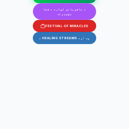
د ماشومانو لپاره د شفا
بهیرونه
FESTIVAL OF MIRACLES
د HEALING STREAMS په اړه