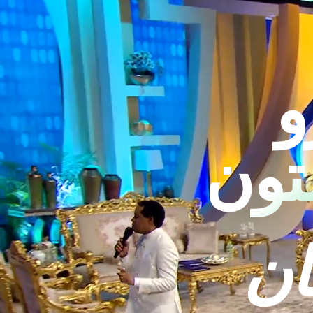
و
تون
ان