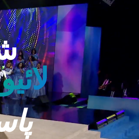
شف
لائي
پاس