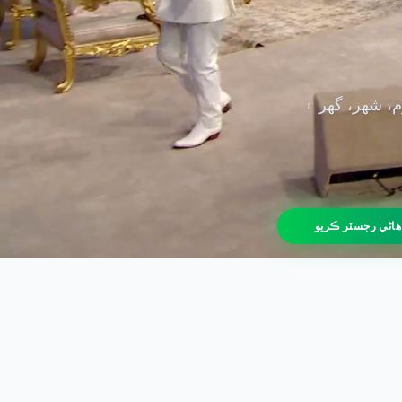
م، شهر، گهر ۽
ھاڻي رجسٽر ڪريو