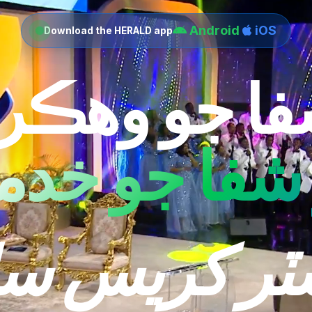
Android
iOS
Download the HERALD app
ا جو وهڪر
و شفا جو خدم
ٽر کريس س