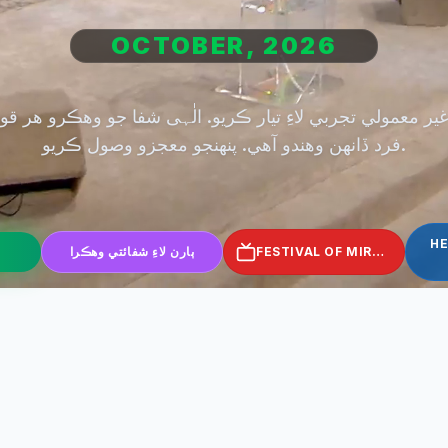
OCTOBER, 2026
ير معمولي تجربي لاءِ تيار ڪريو. الٰہی شفا جو وهڪرو هر قو
فرد ڏانهن وهندو آهي. پنھنجو معجزو وصول ڪريو.
HE
FESTIVAL OF MIRACLES
ٻارن لاءِ شفائتي وهڪرا