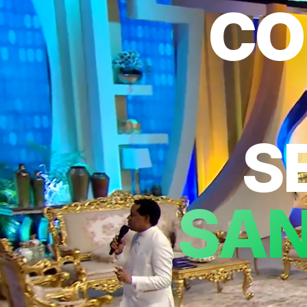
CO
S
SAN