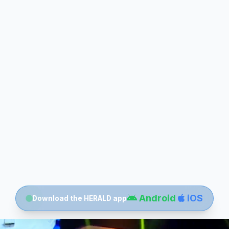
Android
iOS
Download the HERALD app