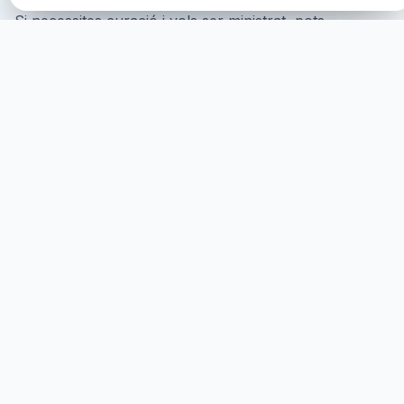
Si necessites curació i vols ser ministrat, pots
participar de les maneres següents:
ONLINE Participation
Pots participar en línia, on se't
mostrarà a la pantalla amb el teu consentiment i se't
ministrarà virtualment.
GET STARTED
ONSITE PARTICIPATION
You can participate onsite where you are required to
come physically.
MORE DETAILS
HEALINGS STREAMS LIVE HEALING