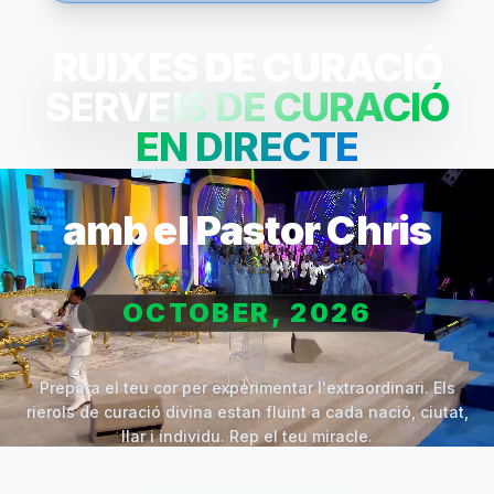
RUIXES DE CURACIÓ
SERVEIS DE CURACIÓ
EN DIRECTE
amb el Pastor Chris
OCTOBER, 2026
Prepara el teu cor per experimentar l'extraordinari. Els
rierols de curació divina estan fluint a cada nació, ciutat,
llar i individu. Rep el teu miracle.