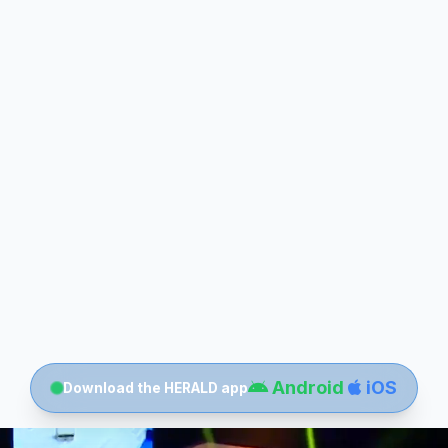
Android
iOS
Download the HERALD app