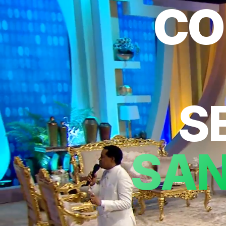
CO
S
SAN