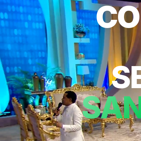
CO
S
SAN