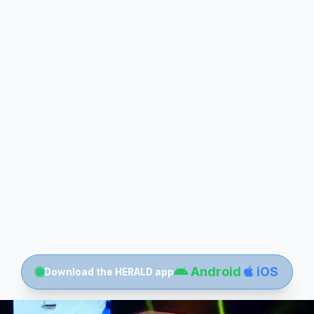
Android
iOS
Download the HERALD app