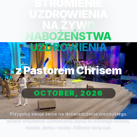
STRUMIENIE
UZDROWIENIA
NA ŻYWO
NABOŻEŃSTWA
UZDROWIENIA
z Pastorem Chrisem
OCTOBER, 2026
Przygotuj swoje serce na doświadczenie niezwykłego.
Boskie strumienie uzdrowienia płyną do każdego narodu,
miasta, domu i osoby. Odbierz swój cud.