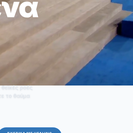
ένα
 θεϊκές ροές
τε το θαύμα