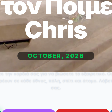
 τον Ποιμ
Chris
OCTOBER, 2026
ε την καρδιά σας για να βιώσετε το εξαιρετικό. Οι
ρέουν σε κάθε έθνος, πόλη, σπίτι και άτομο. Λάβε
σας.