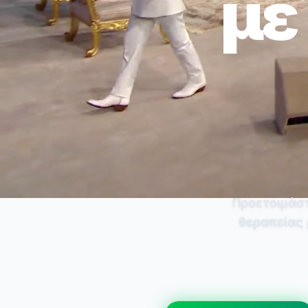
με
Προετοιμάστ
θεραπείας 