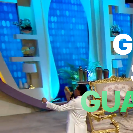
G
GUA