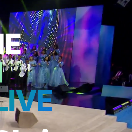
NE
I
LIVE