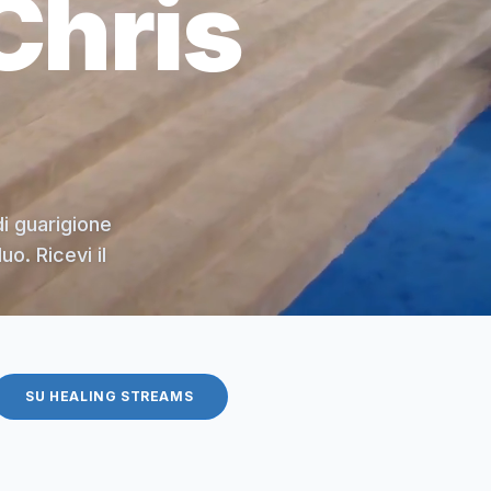
Chris
di guarigione
o. Ricevi il
SU HEALING STREAMS