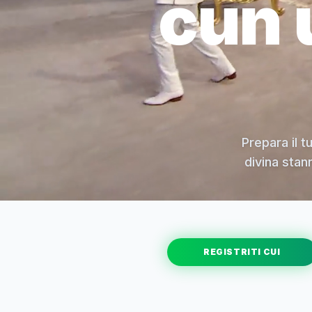
cun 
Prepara il t
divina stan
REGISTRITI CUI