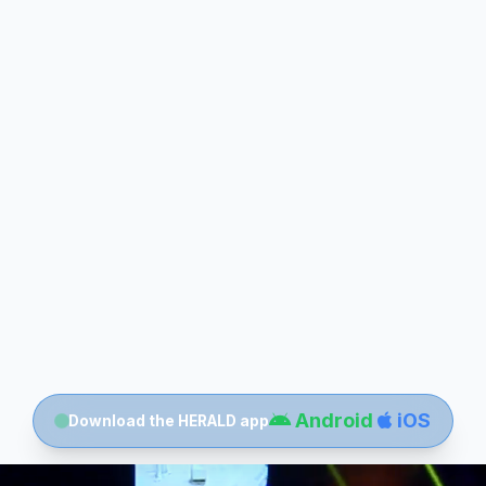
Android
iOS
Download the HERALD app