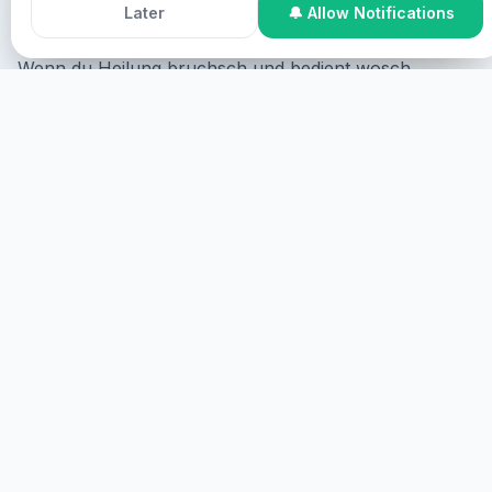
Accept All Cookies
Decline
Chris.
Later
🔔 Allow Notifications
Wenn du Heilung bruchsch und bedient wosch,
chasch du so mitmache:
Online Participation
Du kåst online teilnema, do du afm
Bildschirm zoagt wirst mit dain Zustimmung un virtuell
bedient wirst.
START
TEILNAHME VOR ORT
Du kåst vor Ort teilnema, wo du physisch anwesend
sei muasst.
MEHR