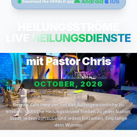
Android
iOS
Download the HERALD app
HEILUNGSSTRÖME
LIVE HEILUNGSDIENSTE
mit Pastor Chris
OCTOBER, 2026
Bereite dein Herz vor, um das Außergewöhnliche zu
erleben. Göttliche Heilungsströme fließen zu jeder Nation,
Stadt, jedem Zuhause und jedem Einzelnen. Empfange
dein Wunder.