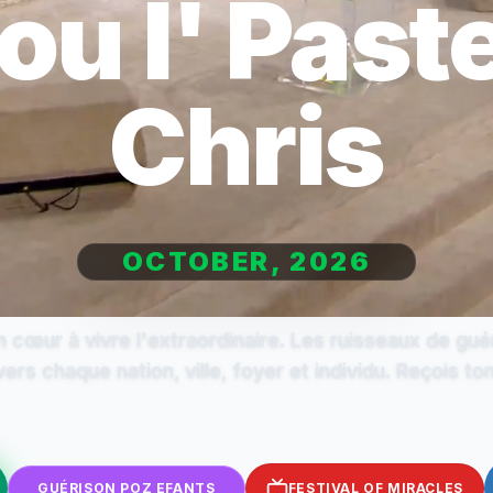
ou l' Past
Chris
OCTOBER, 2026
 cœur à vivre l'extraordinaire. Les ruisseaux de gué
ers chaque nation, ville, foyer et individu. Reçois to
GUÉRISON POZ EFANTS
FESTIVAL OF MIRACLES