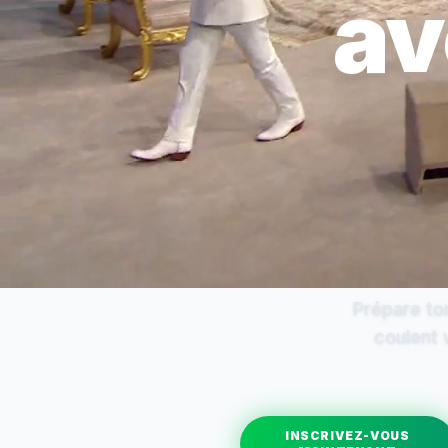
av
Prépare ton
coulent v
INSCRIVEZ-VOUS