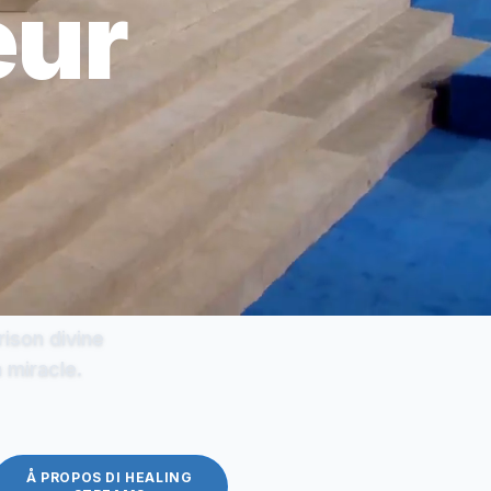
eur
rison divine
n miracle.
Å PROPOS DI HEALING