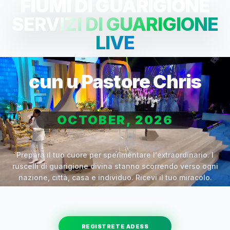
FIUMI DI GUARIGIONE
SERVIZI DI GUARIGIONE
LIVE
cun u Pastore Chris
OCTOBER, 2026
Prepara il tuo cuore per sperimentare l'extraordinario. I
ruscelli di guarigione divina stanno scorrendo verso ogni
nazione, città, casa e individuo. Ricevi il tuo miracolo.
REGISTRETE ADESS