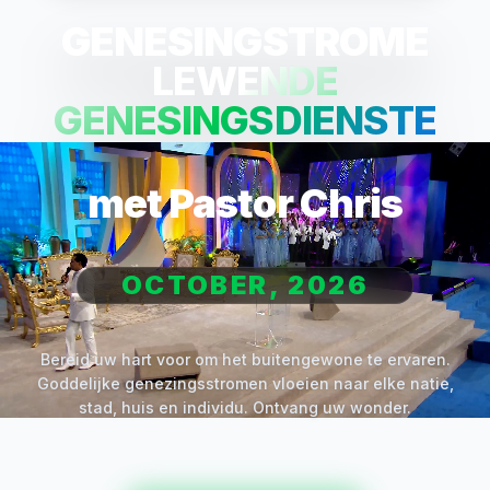
GENESINGSTROME
LEWENDE
GENESINGSDIENSTE
met Pastor Chris
OCTOBER, 2026
Bereid uw hart voor om het buitengewone te ervaren.
Goddelijke genezingsstromen vloeien naar elke natie,
stad, huis en individu. Ontvang uw wonder.